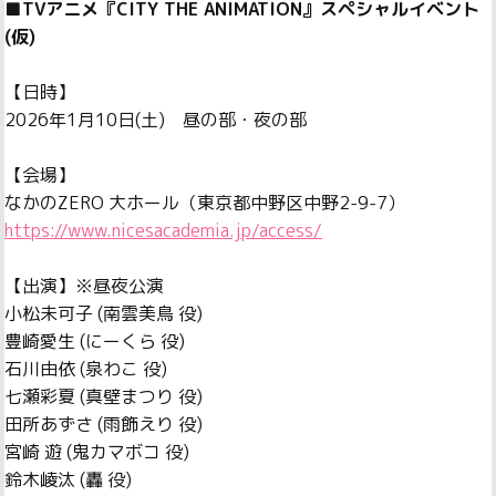
■TVアニメ『CITY THE ANIMATION』スペシャルイベント
(仮)
【日時】
2026年1月10日(土) 昼の部・夜の部
【会場】
https://www.nicesacademia.jp/access/
【出演】※昼夜公演
小松未可子 (南雲美鳥 役)
豊崎愛生 (にーくら 役)
石川由依 (泉わこ 役)
七瀬彩夏 (真壁まつり 役)
田所あずさ (雨飾えり 役)
宮崎 遊 (鬼カマボコ 役)
鈴木崚汰 (轟 役)