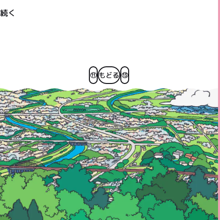
続く
⑪
もどる
⑬