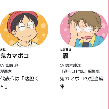
おに
とどろき
鬼カマボコ
轟
宮崎 遊
鈴木崚汰
CV
CV
漫画家
『週刊CITY誌』編集部
代表作は「落胆く
鬼カマボコの担当編
ん」
集