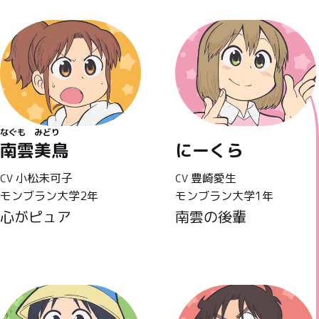
なぐも
みどり
南雲
美鳥
にーくら
小松未可子
豊崎愛生
CV
CV
モンブラン大学2年
モンブラン大学1年
心がピュア
南雲の後輩