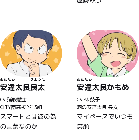
屋跡取り
あだたら
りょうた
あだたら
安達太良
良太
安達太良
かもめ
猪股慧士
林 鼓子
CV
CV
CITY南高校2年3組
酒の安達太良 長女
スマートとは彼の為
マイペースでいつも
の言葉なのか
笑顔