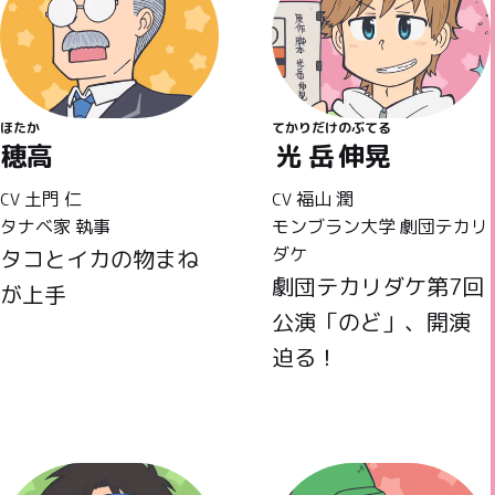
ほたか
てかりだけ
のぶてる
穂高
光岳
伸晃
土門 仁
福山 潤
CV
CV
タナベ家 執事
モンブラン大学 劇団テカリ
ダケ
タコとイカの物まね
劇団テカリダケ第7回
が上手
公演「のど」、開演
迫る！