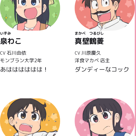
いずみ
まかべ
つるびし
泉わこ
真壁
鶴菱
石川由依
川原慶久
CV
CV
モンブラン大学2年
洋食マカベ 店主
あはははははは！
ダンディーなコック