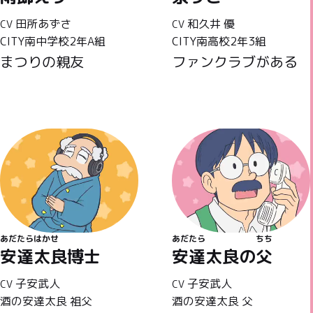
田所あずさ
和久井 優
CV
CV
CITY南中学校2年A組
CITY南高校2年3組
まつりの親友
ファンクラブがある
あだたらはかせ
あだたら
ちち
安達太良博士
安達太良の
父
子安武人
子安武人
CV
CV
酒の安達太良 祖父
酒の安達太良 父