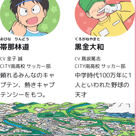
おびな
りんどう
くろがね
やまと
帯那
林道
黒金
大和
金子 誠
髙坂篤志
CV
CV
CITY南高校 サッカー部
CITY南高校 サッカー部
頼れるみんなのキャ
中学時代100万年に1
プテン、熱きキャプ
人といわれた野球の
テンシーをもつ。
天才