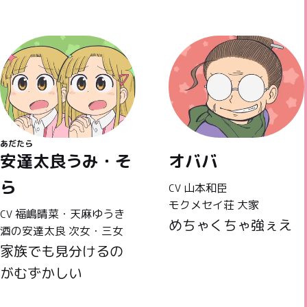
あだたら
安達太良
うみ・そ
オババ
ら
山本和臣
CV
モクメセイ荘 大家
福嶋晴菜・天麻ゆうき
CV
めちゃくちゃ強ぇえ
酒の安達太良 次女・三女
家族でも見分けるの
がむずかしい