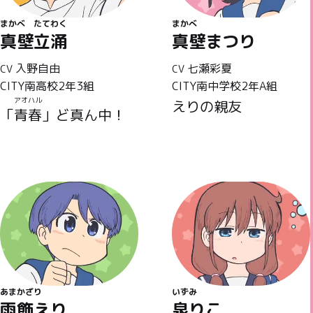
まかべ
たてわく
まかべ
真壁
立涌
真壁
まつり
入野自由
七瀬彩夏
CV
CV
CITY南高校2年3組
CITY南中学校2年A組
アオハル
えりの親友
「
青春
」ど真ん中！
あまかざり
いずみ
雨飾えり
泉りこ