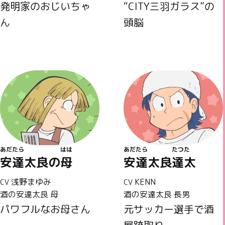
発明家のおじいちゃ
“CITY三羽ガラス”の
ん
頭脳
あだたら
はは
あだたら
たつた
安達太良の
母
安達太良
達太
浅野まゆみ
KENN
CV
CV
酒の安達太良 母
酒の安達太良 長男
パワフルなお母さん
元サッカー選手で酒