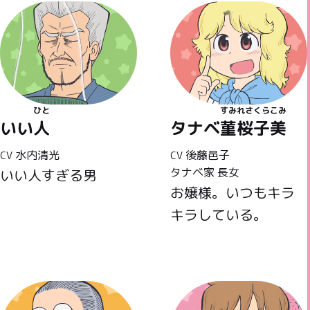
ひと
すみれさくらこみ
いい
人
タナベ
菫桜子美
水内清光
後藤邑子
CV
CV
タナベ家 長女
いい人すぎる男
お嬢様。いつもキラ
キラしている。